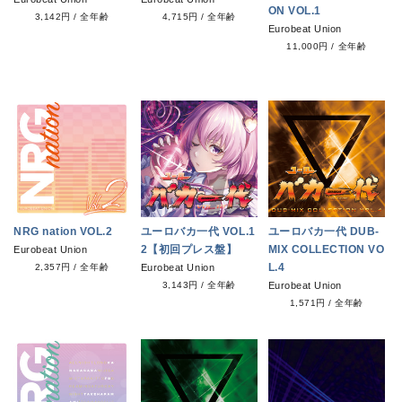
ON VOL.1
3,142円
/
全年齢
4,715円
/
全年齢
Eurobeat Union
11,000円
/
全年齢
NRG nation VOL.2
ユーロバカ一代 VOL.1
ユーロバカ一代 DUB-
2【初回プレス盤】
MIX COLLECTION VO
Eurobeat Union
L.4
2,357円
/
全年齢
Eurobeat Union
3,143円
/
全年齢
Eurobeat Union
1,571円
/
全年齢