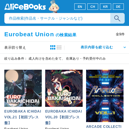
EN
CH
KR
DE
Eurobeat Union
全
9
件
の検索結果
表示内容を絞り込む
表示切り替え
絞り込み条件：
成人向けを含めた全て、 在庫あり・予約受付中のみ
EUROBAKA ICHIDAI
EUROBAKA ICHIDAI
VOL.21【初回プレス
VOL.20【初回プレス
盤】
盤】
ARCADE COLLECTI
Eurobeat Union
Eurobeat Union