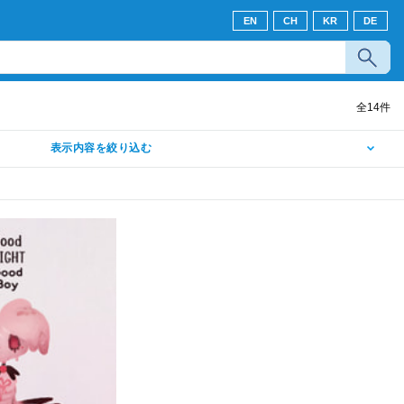
EN
CH
KR
DE
全
14
件
表示内容を絞り込む