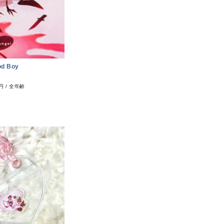
od Boy
0円
/
全年齢