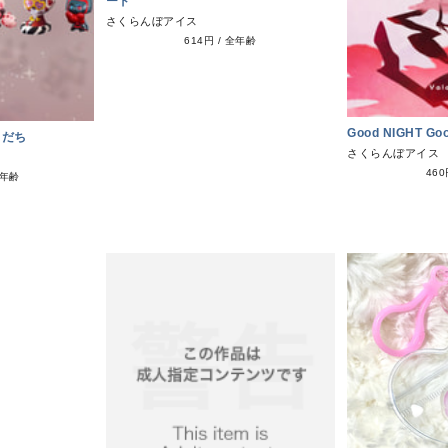
ード
さくらんぼアイス
614円
/
全年齢
Good NIGHT Go
もだち
さくらんぼアイス
46
年齢