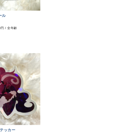
ール
0円
/
全年齢
テッカー