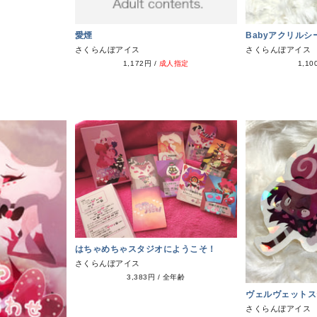
愛煙
Babyアクリルシ
さくらんぼアイス
さくらんぼアイス
1,172円
/
成人指定
1,10
はちゃめちゃスタジオにようこそ！
さくらんぼアイス
3,383円
/
全年齢
ヴェルヴェットス
さくらんぼアイス