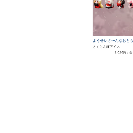
ようせいさ〜んなおと
さくらんぼアイス
1,026円
/
全