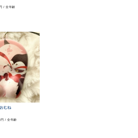
6円
/
全年齢
おむね
6円
/
全年齢