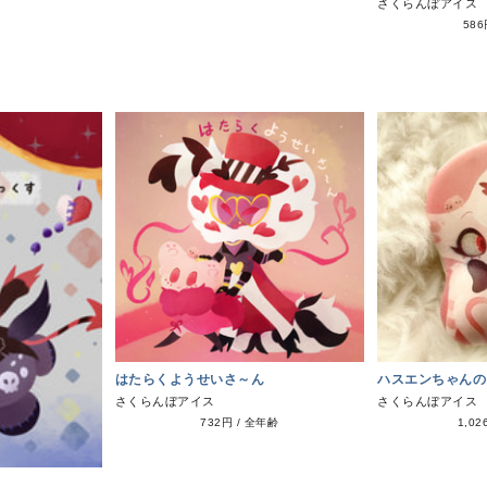
さくらんぼアイス
58
はたらくようせいさ～ん
ハスエンちゃんの
さくらんぼアイス
さくらんぼアイス
732円
/
全年齢
1,02