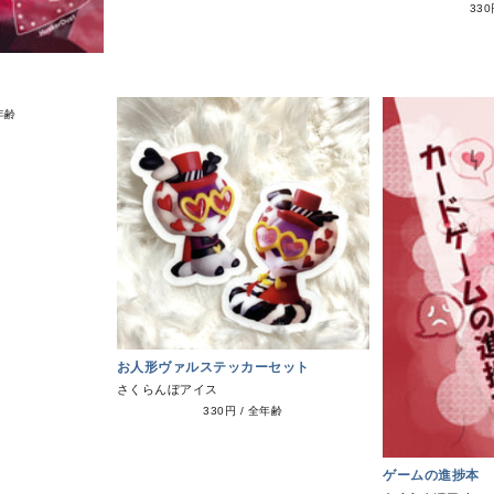
33
年齢
お人形ヴァルステッカーセット
さくらんぼアイス
330円
/
全年齢
ゲームの進捗本