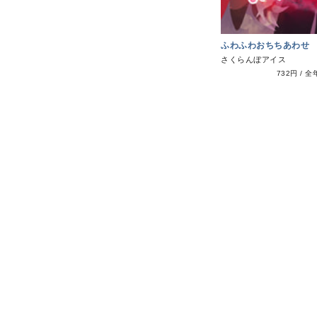
ふわふわおちちあわせ
さくらんぼアイス
732円
/
全