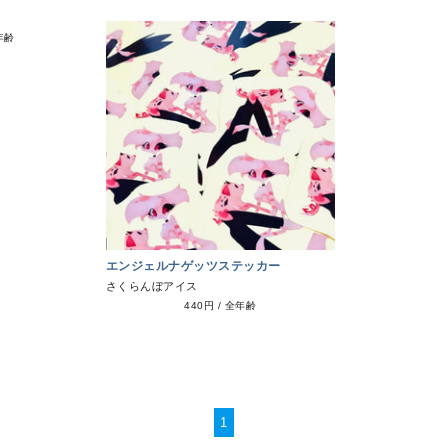
年齢
エンジェルナゲッツステッカー
さくらんぼアイス
440円
/
全年齢
1