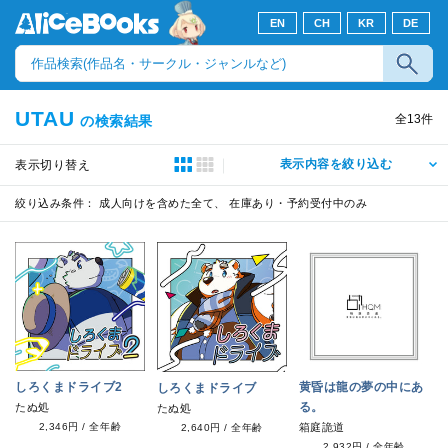
EN
CH
KR
DE
UTAU
全
13
件
の検索結果
表示内容を絞り込む
表示切り替え
絞り込み条件：
成人向けを含めた全て、 在庫あり・予約受付中のみ
しろくまドライブ2
黄昏は龍の夢の中にあ
しろくまドライブ
る。
たぬ処
たぬ処
2,346円
/
全年齢
箱庭詭道
2,640円
/
全年齢
2,932円
/
全年齢