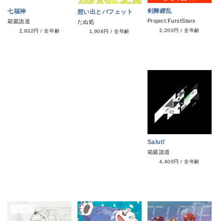
剣舞繚乱
七福神
想い出とバフェット
Project:FurstStars
箱庭詭道
たぬ処
2,200円
/
全年齢
2,932円
/
全年齢
1,906円
/
全年齢
Salut!
箱庭詭道
4,400円
/
全年齢