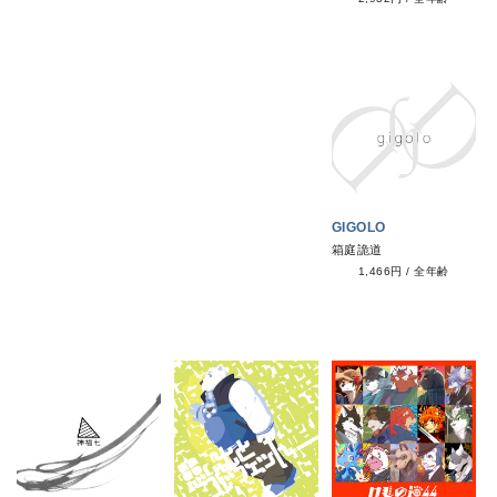
GIGOLO
箱庭詭道
1,466円
/
全年齢