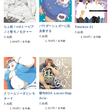
パウダーシュガーに乱
らふ処！vol.1 〜ピア
Timeless 01
反射する
ノと歌モノを少々〜
たぬ処
たぬ処
たぬ処
2,200円
/
全年齢
1,760円
/
全年齢
1,906円
/
全年齢
獣句BOX -Lacan Giga
クリームソーダとレモ
Acts-
ネード
たぬ処
たぬ処
1,527円
/
全年齢
1,760円
/
全年齢