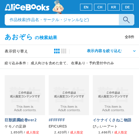
EN
CH
KR
DE
あおぞら
全
8
件
の検索結果
表示内容を絞り込む
表示切り替え
絞り込み条件：
成人向けを含めた全て、 在庫あり・予約受付中のみ
巨獣蹂躙絵巻ver2
#FFFFFF
イケナイくさねこ物語
ケモノの足跡
EPICURES
びぃいーアート
1,650円
/
成人指定
2,420円
/
成人指定
1,466円
/
成人指定