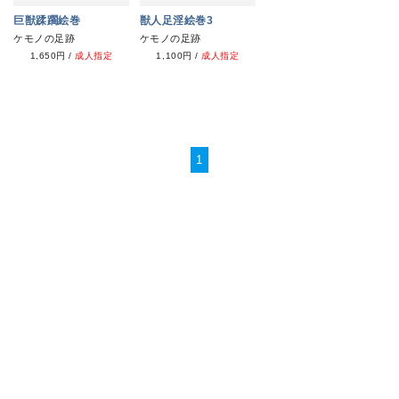
巨獣蹂躙絵巻
獣人足淫絵巻3
ケモノの足跡
ケモノの足跡
1,650円
/
成人指定
1,100円
/
成人指定
1