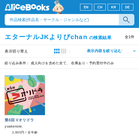
EN
CH
KR
DE
エターナルJKよりぴchan
全
1
件
の検索結果
表示内容を絞り込む
表示切り替え
絞り込み条件：
成人向けを含めた全て、 在庫あり・予約受付中のみ
第6回 Vオリドラ
yoakenote.
2,800円
/
全年齢