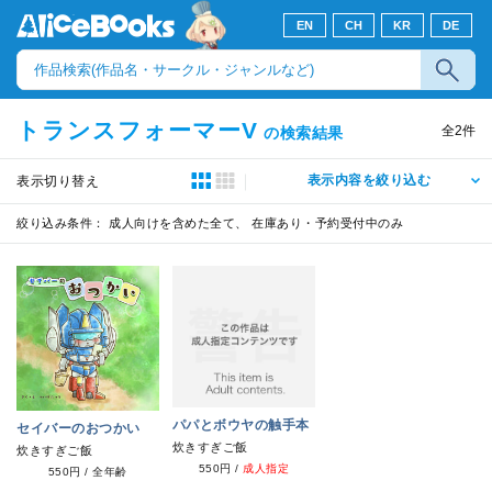
EN
CH
KR
DE
トランスフォーマーV
全
2
件
の検索結果
表示内容を絞り込む
表示切り替え
絞り込み条件：
成人向けを含めた全て、 在庫あり・予約受付中のみ
パパとボウヤの触手本
セイバーのおつかい
炊きすぎご飯
炊きすぎご飯
550円
/
成人指定
550円
/
全年齢