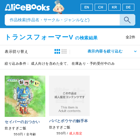
EN
CH
KR
DE
トランスフォーマーV
全
2
件
の検索結果
表示内容を絞り込む
表示切り替え
絞り込み条件：
成人向けを含めた全て、 在庫あり・予約受付中のみ
パパとボウヤの触手本
セイバーのおつかい
炊きすぎご飯
炊きすぎご飯
550円
/
成人指定
550円
/
全年齢