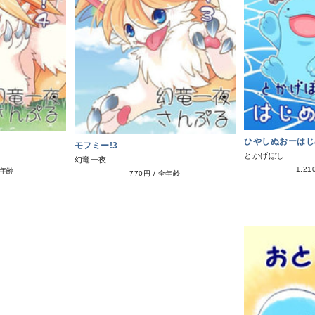
ひやしぬおーはじ
モフミー!3
とかげぼし
幻竜一夜
1,21
年齢
770円
/
全年齢