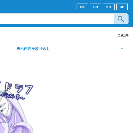
EN
CH
KR
DE
全
91
件
表示内容を絞り込む