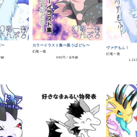
麗〜
カラーイラスト集〜黒うぱどら〜
ヴァデもふ！
幻竜一夜
幻竜一夜
年齢
660円
/
全年齢
1,21