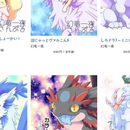
しょーかい！
ほにゃっとヴァルこん6
しろドラ7～ミニ
幻竜一夜
幻竜一夜
年齢
660円
/
全年齢
66