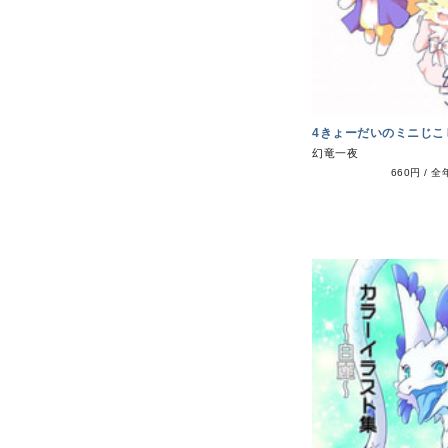
4きょーだいのミニじこ
幻竜一夜
660円
/
全