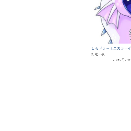
しろドラ～ミニカラー
幻竜一夜
2,860円
/
全