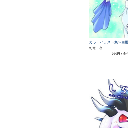
カラーイラスト集〜白
幻竜一夜
660円
/
全