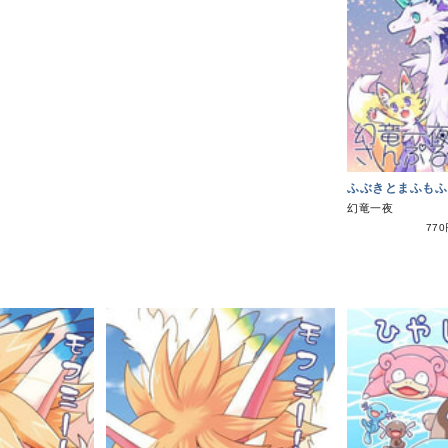
ふぶきとまふもふ
幻竜一夜
77