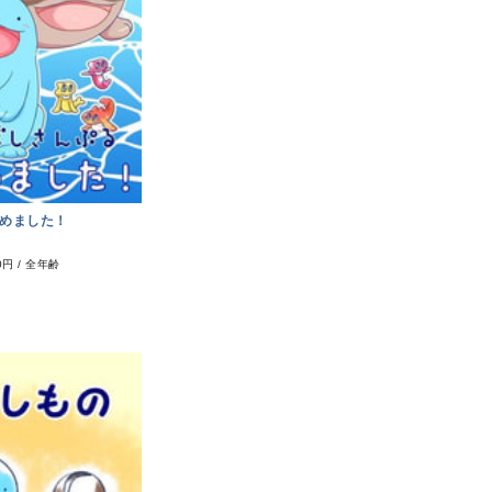
めました！
0円
/
全年齢