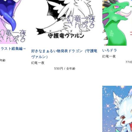
イラスト総集編～
いろドラ
好きなまぁるい物発表ドラゴン（守護竜
幻竜一夜
ヴァルン）
年齢
77
幻竜一夜
550円
/
全年齢