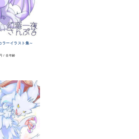
カラーイラスト集～
0円
/
全年齢