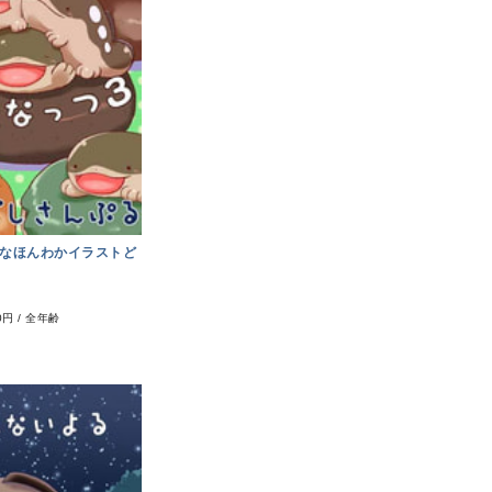
なほんわかイラストど
0円
/
全年齢