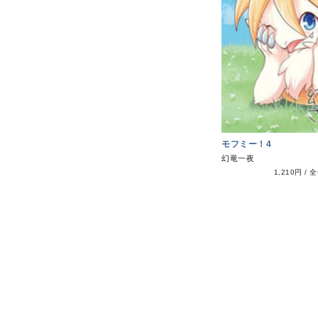
モフミー！4
幻竜一夜
1,210円
/
全