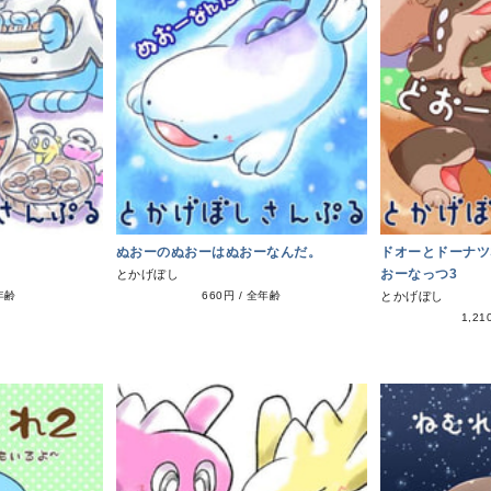
ぬおーのぬおーはぬおーなんだ。
ドオーとドーナツ
おーなっつ3
とかげぼし
年齢
660円
/
全年齢
とかげぼし
1,21