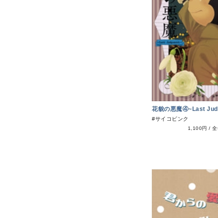
花貌の悪魔④~Last Jud
#サイコピンク
1,100円
/
全