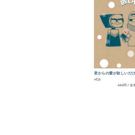
君からの愛が欲しいだ
⭐︎Co
440円
/
全