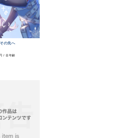
その先へ
2円
/
全年齢