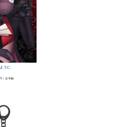
ように
キ
0円
/
全年齢