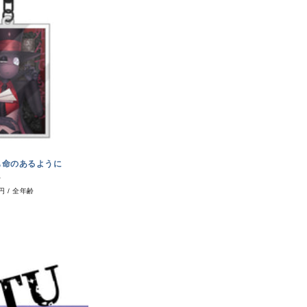
も命のあるように
キ
0円
/
全年齢