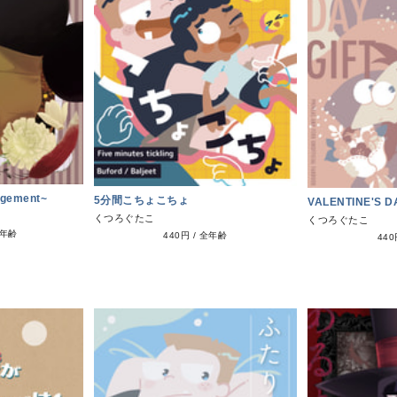
gement~
5分間こちょこちょ
VALENTINE'S D
くつろぐたこ
くつろぐたこ
年齢
440円
/
全年齢
44