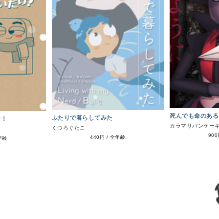
死んでも命のある
ふたりで暮らしてみた
け！
カラマリパンケー
くつろぐたこ
90
440円
/
全年齢
年齢