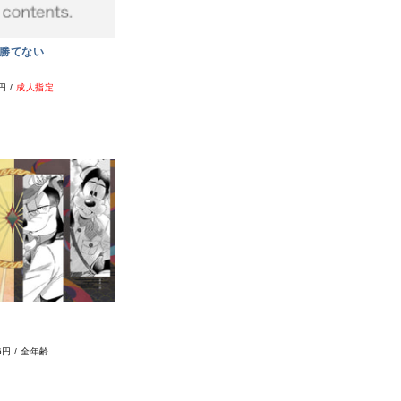
勝てない
0円
/
成人指定
6円
/
全年齢