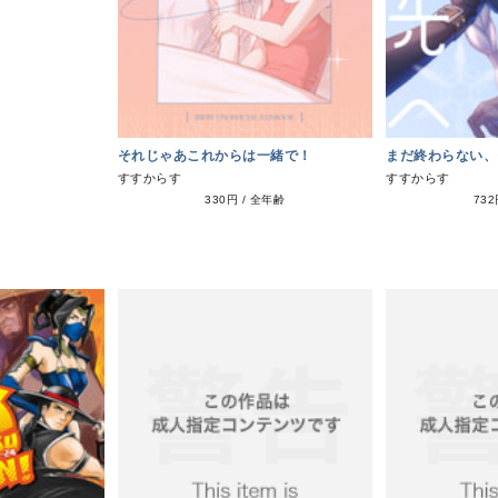
それじゃあこれからは一緒で！
まだ終わらない、
すすからす
すすからす
330円
/
全年齢
73