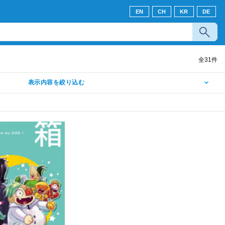
EN
CH
KR
DE
全
31
件
表示内容を絞り込む