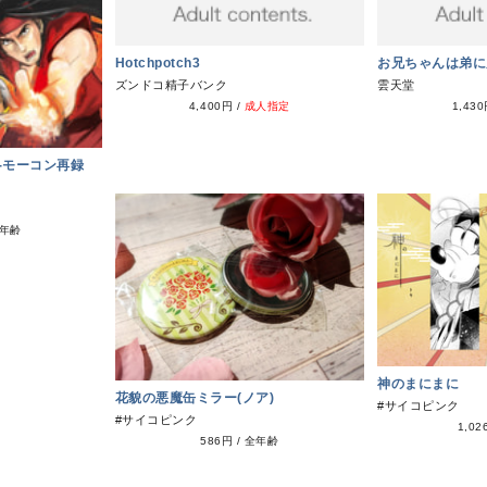
Hotchpotch3
お兄ちゃんは弟に
ズンドコ精子バンク
雲天堂
4,400円
/
成人指定
1,43
！-モーコン再録
年齢
神のまにまに
花貌の悪魔缶ミラー(ノア)
#サイコピンク
#サイコピンク
1,02
586円
/
全年齢