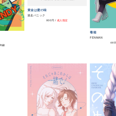
黄金は蜜の味
迷走パニック
800円
/
成人指定
毒箱
FENMAN
44
年齢