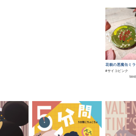
花貌の悪魔缶ミラ
#サイコピンク
58