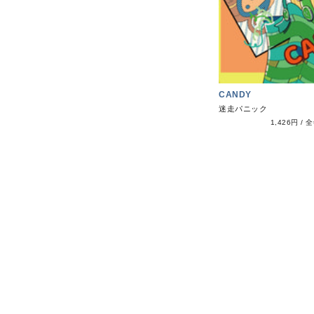
CANDY
迷走パニック
1,426円
/
全