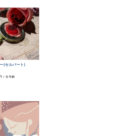
ー(セルバート)
6円
/
全年齢