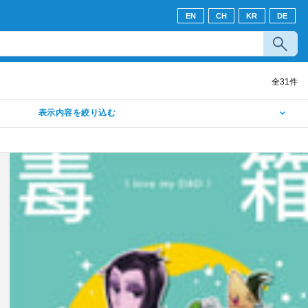
EN
CH
KR
DE
全
31
件
表示内容を絞り込む