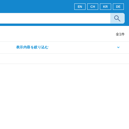
EN
CH
KR
DE
全
1
件
表示内容を絞り込む