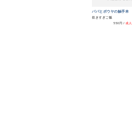
パパとボウヤの触手本
炊きすぎご飯
550円
/
成人