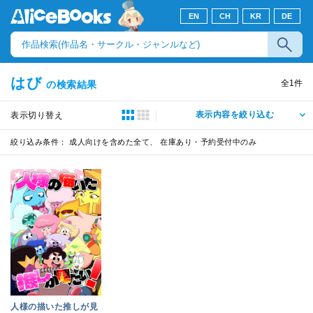
EN
CH
KR
DE
はび
全
1
件
の検索結果
表示内容を絞り込む
表示切り替え
絞り込み条件：
成人向けを含めた全て、 在庫あり・予約受付中のみ
人様の描いた推しが見