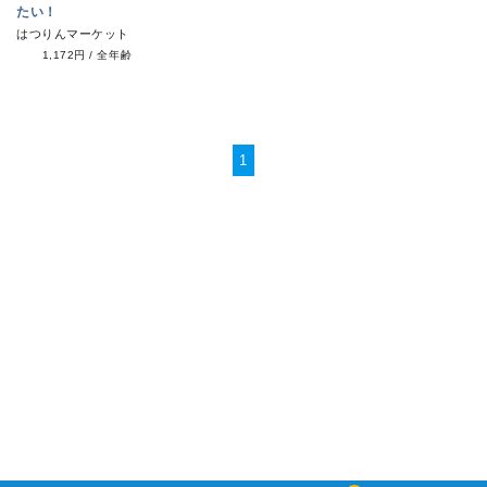
たい！
はつりんマーケット
1,172円
/
全年齢
1