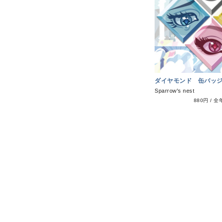
ダイヤモンド 缶バッ
Sparrow's nest
880円
/
全