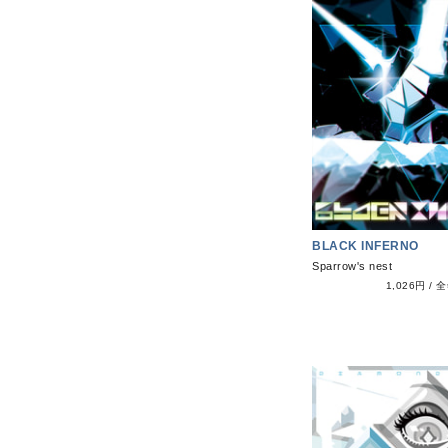
BLACK INFERNO
Sparrow's nest
1,026円
/
全