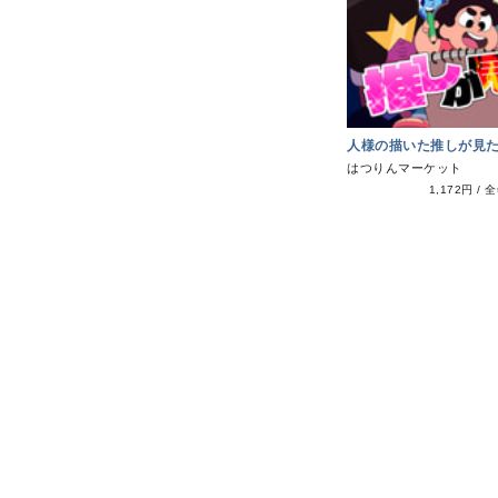
人様の描いた推しが見
はつりんマーケット
1,172円
/
全