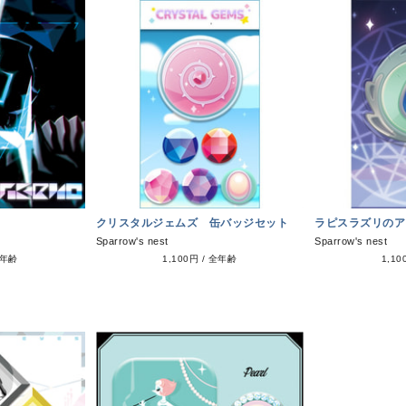
クリスタルジェムズ 缶バッジセット
ラピスラズリのア
Sparrow's nest
Sparrow's nest
年齢
1,100円
/
全年齢
1,10