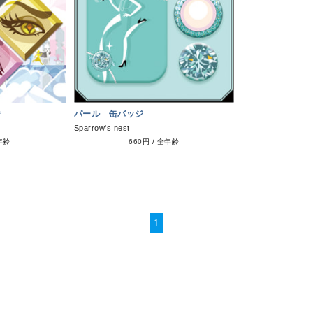
ジ
パール 缶バッジ
Sparrow's nest
年齢
660円
/
全年齢
1