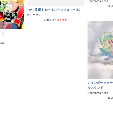
Sparrow's nest
11
♀が♂蹂躙するだけのアンソロジー本2
童チキクレ
2,200円
/
成人指定
たい！
年齢
レインボークォー
ルスタンド
Sparrow's nest
88