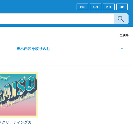
EN
CH
KR
DE
全
9
件
表示内容を絞り込む
ISO グリーティングカー