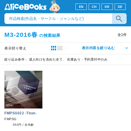
EN
CH
KR
DE
M3-2016春
全
1
件
の検索結果
表示内容を絞り込む
表示切り替え
絞り込み条件：
成人向けを含めた全て、 在庫あり・予約受付中のみ
FMPSG022 -Titan-
FMPSG
550円
/
全年齢