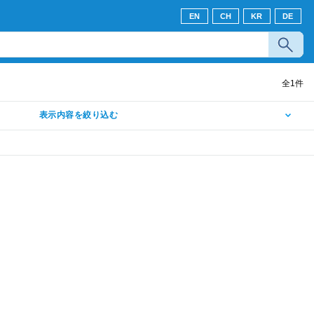
EN
CH
KR
DE
全
1
件
表示内容を絞り込む