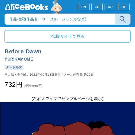
EN
CH
KR
DE
PC版サイトで見る
Before Dawn
YURIKAMOME
タートルズ
同人誌
/
全年齢
/
2022年09月18日発行
/ メール便容量:約20%
732円
(税抜:666円)
(左右スワイプでサンプルページを表示)