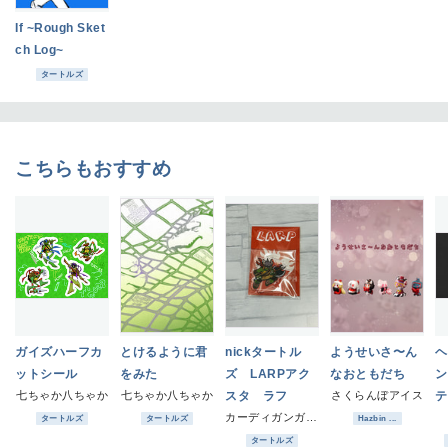
If ~Rough Sket
ch Log~
タートルズ
こちらもおすすめ
ガイズハーフカ
とけるように君
nickタートル
ようせいさ〜ん
ヘ
ットシール
をみた
ズ LARPアク
なおともだち
ン
七ちゃか八ちゃか
七ちゃか八ちゃか
スタ ラフ
さくらんぼアイス
テ
カーディガンガーディアンズ
ッ
タートルズ
タートルズ
Hazbin ...
タートルズ