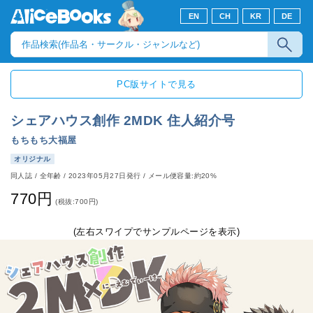
EN
CH
KR
DE
PC版サイトで見る
シェアハウス創作 2MDK 住人紹介号
もちもち大福屋
オリジナル
同人誌
/
全年齢
/
2023年05月27日発行
/ メール便容量:約20%
770円
(税抜:700円)
(左右スワイプでサンプルページを表示)