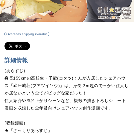
Overseas shipping Available
詳細情報
(あらすじ)
身長159cmの高校生・子龍(コタツ)くんが入居したシェアハウ
ス「武圧威荘(ブアツイソウ)」は、身長２m超のでっかい住人し
か居ないという全てがビッグな家だった！
住人紹介や風呂上がりシーンなど、複数の描き下ろしショート
漫画を収録した全年齢向けシェアハウス創作漫画です。
(収録漫画)
★「ざっくりあらすじ」