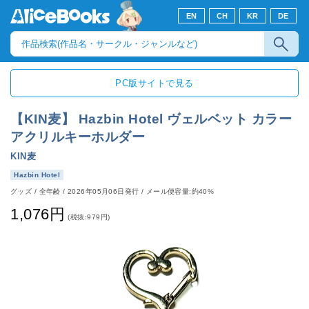
EN
CH
KR
DE
PC版サイトで見る
【KIN麦】 Hazbin Hotel ヴェルベット カラー
アクリルキーホルダー
KIN麦
Hazbin Hotel
グッズ
/
全年齢
/
2026年05月06日発行
/ メール便容量:約40%
1,076円
(税抜:979円)