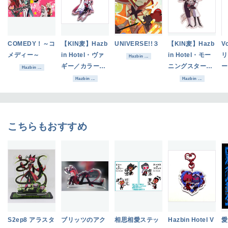
COMEDY！～コ
【KIN麦】Hazb
UNIVERSE!!３
【KIN麦】Hazb
V
メディー～
in Hotel・ヴァ
in Hotel・モー
リ
Hazbin ...
ギー／カラーア
ニングスター一
ー
Hazbin ...
クリルキーホル
家／アクリルキ
Hazbin ...
Hazbin ...
ダー
ーホルダー
こちらもおすすめ
S2ep8 アラスタ
ブリッツのアク
相思相愛ステッ
Hazbin Hotel V
愛