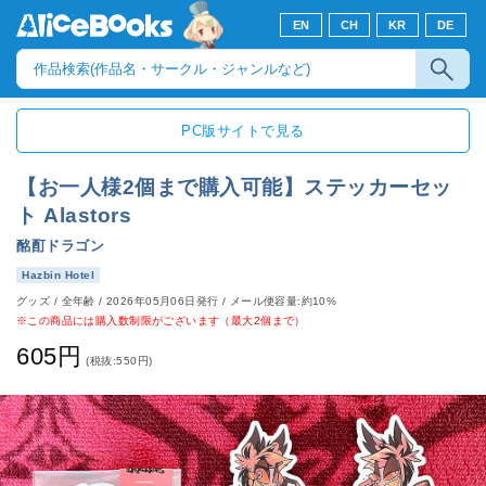
EN
CH
KR
DE
PC版サイトで見る
【お一人様2個まで購入可能】ステッカーセッ
ト Alastors
酩酊ドラゴン
Hazbin Hotel
グッズ
/
全年齢
/
2026年05月06日発行
/ メール便容量:約10%
※この商品には購入数制限がございます（最大2個まで）
605円
(税抜:550円)