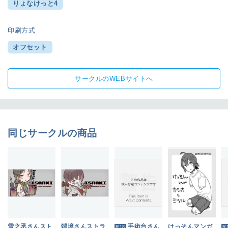
りょなけっと4
印刷方式
オフセット
サークルのWEBサイトへ
同じサークルの商品
雪之丞さんスト
端境さんストラ
手術台さん
けっそんマンガ
R18
R