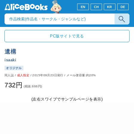
EN
CH
KR
DE
PC版サイトで見る
遺構
isaaki
オリジナル
同人誌
/
成人指定
/
2015年09月23日発行
/ メール便容量:約20%
732円
(税抜:666円)
(左右スワイプでサンプルページを表示)