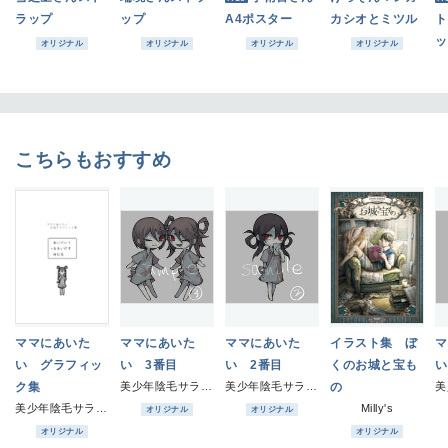
ラップ
ップ
A4ポスター
カシオとミツル
ト
ッ
オリジナル
オリジナル
オリジナル
オリジナル
こちらもおすすめ
ママにあいた
ママにあいた
ママにあいた
イラスト集 ぼ
マ
い グラフィッ
い 3番目
い 2番目
くのお城と宝も
い
ク集
美少年陰毛サラダ一人前
美少年陰毛サラダ一人前
の
美少年陰毛サラダ一人前
Milly's
オリジナル
オリジナル
オリジナル
オリジナル