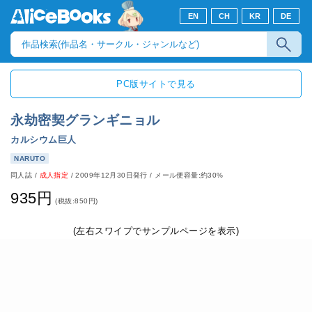
EN
CH
KR
DE
PC版サイトで見る
永劫密契グランギニョル
カルシウム巨人
NARUTO
同人誌
/
成人指定
/
2009年12月30日発行
/ メール便容量:約30%
935円
(税抜:850円)
(左右スワイプでサンプルページを表示)