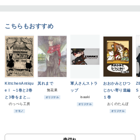
こちらもおすすめ
KittchenAntiqu
其れまで
軍人さんストラ
おおかみとひつ
Z
eⅠ ～1巻と2巻
無花果
ップ
じかい寄り道編
S
と3巻をまとめ
isaaki
１巻
オリジナル
た風味～【価格
のっぺら工房
おくのたんぼ
オリジナル
改定版】
ケモノ
オリジナル
売切れ