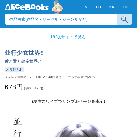
EN
CH
KR
DE
PC版サイトで見る
並行少女世界9
僕と君と架空世界と
オリジナル
同人誌
/
全年齢
/
2014年12月30日発行
/ メール便容量:約20%
678円
(税抜:617円)
(左右スワイプでサンプルページを表示)