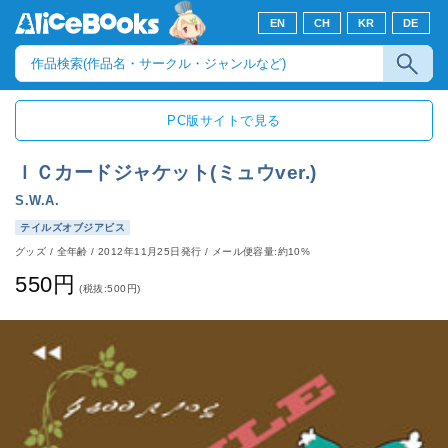
EN
CH
KR
DE
PC版サイトで見る
ＩＣカードジャケット(ミュウver.)
S.W.A.
テイルズオブジアビス
グッズ
/
全年齢
/
2012年11月25日発行
/ メール便容量:約10%
550円
(税抜:500円)