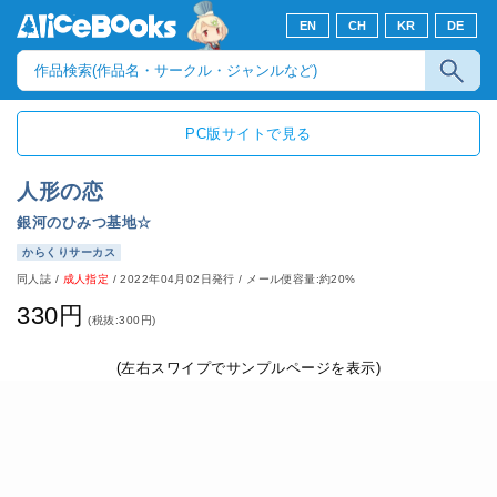
EN
CH
KR
DE
PC版サイトで見る
人形の恋
銀河のひみつ基地☆
からくりサーカス
同人誌
/
成人指定
/
2022年04月02日発行
/ メール便容量:約20%
330円
(税抜:300円)
(左右スワイプでサンプルページを表示)