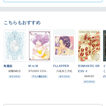
こちらもおすすめ
鳥籠姫
M to M
FLLAPPER
ROMANTIC DR
イ
砂糖6杯分
STUDIO COSMOS
六花弁三片紅
ESS Ⅱ
く
SAKIZO
の
オリジナル
アニメ魔法少女
オリジナル
オリジナル