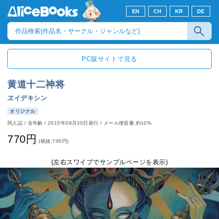
EN
CH
KR
DE
PC版サイトで見る
黄道十二神将
ヱイデキシン
オリジナル
同人誌
/
全年齢
/
2015年08月30日発行
/ メール便容量:約10%
770円
(税抜:700円)
(左右スワイプでサンプルページを表示)