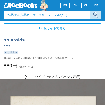
EN
CH
KR
DE
PC版サイトで見る
polaroids
note
オリジナル
同人誌
/
全年齢
/
2016年10月23日発行
/ メール便容量:約10%
660円
(税抜:600円)
(左右スワイプでサンプルページを表示)