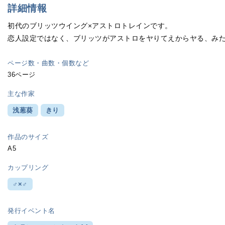
詳細情報
初代のブリッツウイング×アストロトレインです。
恋人設定ではなく、ブリッツがアストロをヤりてえからヤる、み
ページ数・曲数・個数など
36ページ
主な作家
浅葱葵
きり
作品のサイズ
A5
カップリング
♂×♂
発行イベント名