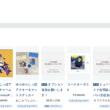
しっぽア
ゆらゆらしっぽ
オプション
コースター D-1
ヒュー
R18
R18
チャーム
アクキー＆マッ
追加お願いしま
6
イド合同誌
ronusPri
トステッカー
す！
FENMAN
バレ/主従合
imaPrim
NMAN
ねこカフェぷらいむ！
SKID LOW
ネフラデルS.P
トランスフォーマー
スフォーマー
トランスフォーマー
疾風！アイアン...
メカバレ