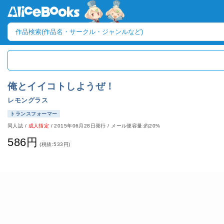
俺とイイコトしようぜ！
レモングラス
トランスフォーマー
同人誌
/
成人指定
/
2015年06月28日発行
/ メール便容量:約20%
586円
(税抜:533円)