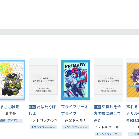
まちち騒動
たゆたうほ
プライマリーオ
空挺兵を全
揺れる
R18
R18
倉庫番
しよ
ブライフ
力で右に廻して
クリル
ドンドコブナの木
みなさんち！
みた
Megat
疾風！アイアン...
ピストルヤンキー
me+Pr
FE
トランスフォーマー
トランスフォーマー
e
トランスフォーマー
トラン