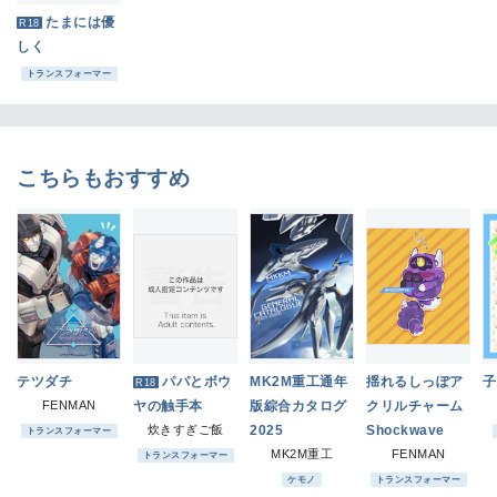
たまには優
R18
しく
トランスフォーマー
こちらもおすすめ
テツダチ
パパとボウ
MK2M重工通年
揺れるしっぽア
子
R18
FENMAN
ヤの触手本
版綜合カタログ
クリルチャーム
炊きすぎご飯
2025
Shockwave
トランスフォーマー
MK2M重工
FENMAN
トランスフォーマー
ケモノ
トランスフォーマー