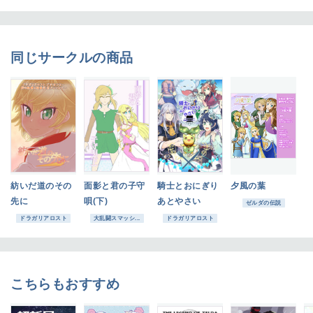
同じサークルの商品
紡いだ道のその
面影と君の子守
騎士とおにぎり
夕風の葉
先に
唄(下)
あとやさい
ゼルダの伝説
ドラガリアロスト
大乱闘スマッシ...
ドラガリアロスト
こちらもおすすめ