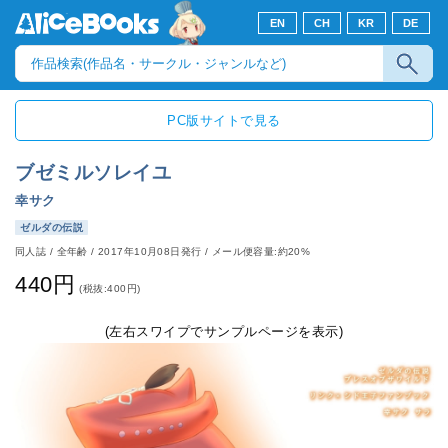
EN
CH
KR
DE
PC版サイトで見る
ブゼミルソレイユ
幸サク
ゼルダの伝説
同人誌
/
全年齢
/
2017年10月08日発行
/ メール便容量:約20%
440円
(税抜:400円)
(左右スワイプでサンプルページを表示)