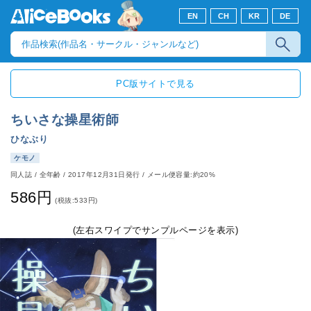
EN
CH
KR
DE
PC版サイトで見る
ちいさな操星術師
ひなぶり
ケモノ
同人誌
/
全年齢
/
2017年12月31日発行
/ メール便容量:約20%
586円
(税抜:533円)
(左右スワイプでサンプルページを表示)