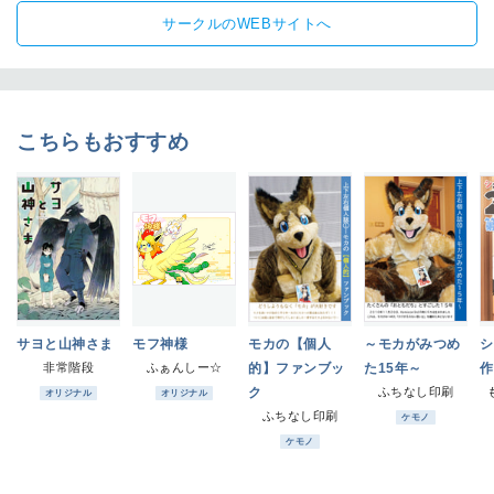
サークルのWEBサイトへ
こちらもおすすめ
サヨと山神さま
モフ神様
モカの【個人
～モカがみつめ
シ
非常階段
ふぁんしー☆
的】ファンブッ
た15年～
作
ク
ふちなし印刷
オリジナル
オリジナル
ふちなし印刷
ケモノ
ケモノ