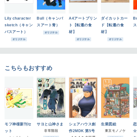
Lily character
Bull（キャンバ
A4アートプリン
ダイカットカー
B
sketch（キャン
スアート青）
ト【転遷の食
ド【転遷の食
ス
バスアート）
材】
材】
オリジナル
オリジナル
オリジナル
オリジナル
こちらもおすすめ
モフ神様新刊セ
サヨと山神さま
シェアハウス創
生業図絵
恋
ット
非常階段
作2MDK 第5号
東京モノノケ
☆