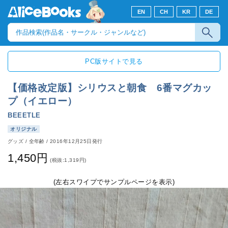
EN
CH
KR
DE
PC版サイトで見る
【価格改定版】シリウスと朝食 6番マグカッ
プ（イエロー）
BEEETLE
オリジナル
グッズ
/
全年齢
/
2016年12月25日発行
1,450円
(税抜:1,319円)
(左右スワイプでサンプルページを表示)