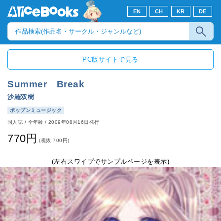
EN
CH
KR
DE
PC版サイトで見る
Summer Break
沙羅双樹
ポップンミュージック
同人誌
/
全年齢
/
2009年08月16日発行
770円
(税抜:700円)
(左右スワイプでサンプルページを表示)