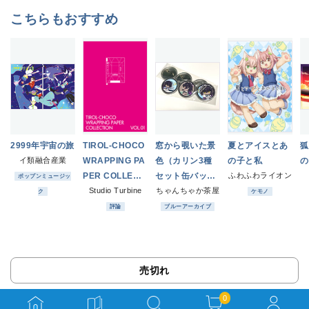
こちらもおすすめ
2999年宇宙の旅
TIROL-CHOCO
窓から覗いた景
夏とアイスとあ
狐
イ類融合産業
WRAPPING PA
色（カリン3種
の子と私
の
PER COLLECTI
セット缶バッ
ふわふわライオン
ポップンミュージッ
ON Vol.1 改
Studio Turbine
チ）
ちゃんちゃか茶屋
ク
ケモノ
訂版
評論
ブルーアーカイブ
売切れ
0