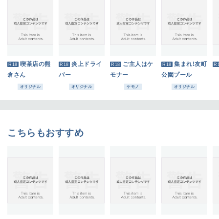
喫茶店の熊
炎上ドライ
ご主人はケ
集まれ!友町
R18
R18
R18
R18
R
倉さん
バー
モナー
公園プール
オリジナル
オリジナル
ケモノ
オリジナル
こちらもおすすめ