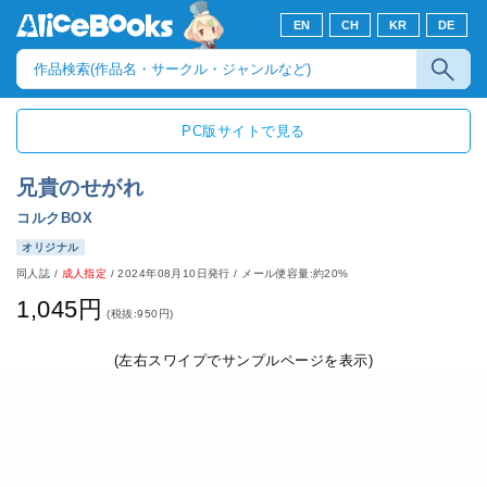
EN
CH
KR
DE
PC版サイトで見る
兄貴のせがれ
コルクBOX
オリジナル
同人誌
/
成人指定
/
2024年08月10日発行
/ メール便容量:約20%
1,045円
(税抜:950円)
(左右スワイプでサンプルページを表示)