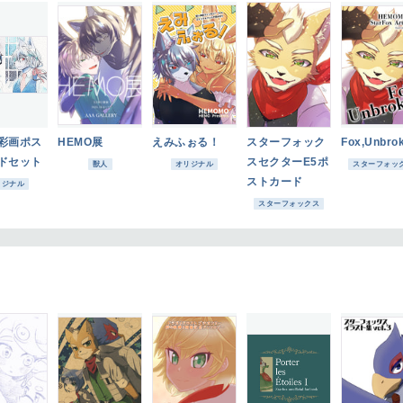
彩画ポス
HEMO展
えみふぉる！
スターフォック
Fox,Unbro
ドセット
スセクターE5ポ
獣人
オリジナル
スターフォッ
ストカード
リジナル
スターフォックス