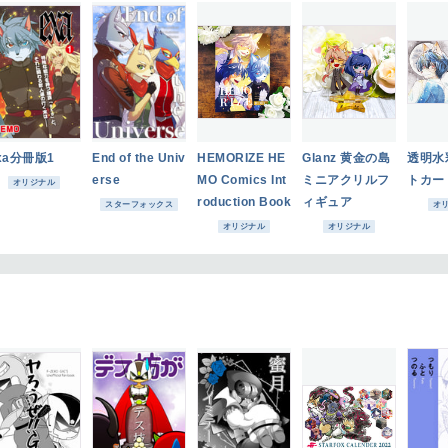
xa分冊版1
End of the Univ
HEMORIZE HE
Glanz 黄金の島
透明水
erse
MO Comics Int
ミニアクリルフ
トカー
オリジナル
roduction Book
ィギュア
スターフォックス
オ
オリジナル
オリジナル