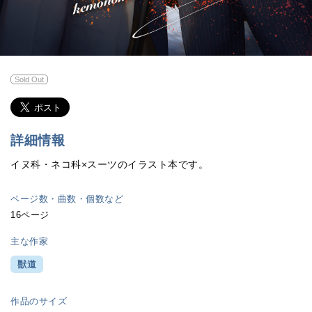
Sold Out
詳細情報
イヌ科・ネコ科×スーツのイラスト本です。
ページ数・曲数・個数など
16ページ
主な作家
獣道
作品のサイズ