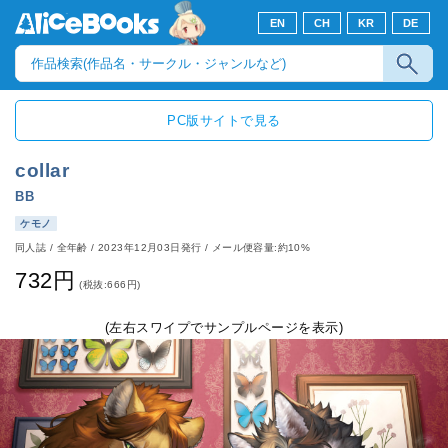
EN
CH
KR
DE
PC版サイトで見る
collar
BB
ケモノ
同人誌
/
全年齢
/
2023年12月03日発行
/ メール便容量:約10%
732円
(税抜:666円)
(左右スワイプでサンプルページを表示)