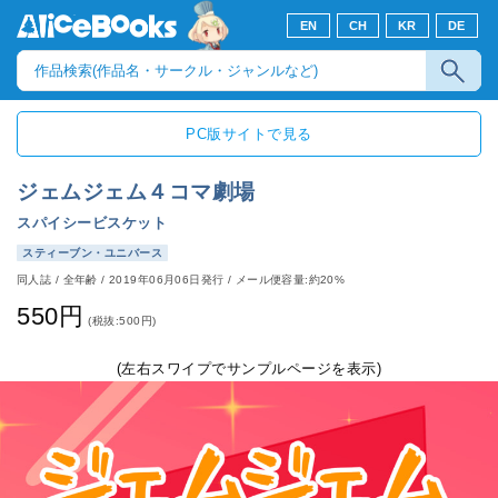
EN
CH
KR
DE
PC版サイトで見る
ジェムジェム４コマ劇場
スパイシービスケット
スティーブン・ユニバース
同人誌
/
全年齢
/
2019年06月06日発行
/ メール便容量:約20%
550円
(税抜:500円)
(左右スワイプでサンプルページを表示)