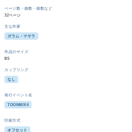
ページ数・曲数・個数など
32ページ
主な作家
ガラム・マサラ
作品のサイズ
B5
カップリング
なし
発行イベント名
TOONMIX4
印刷方式
オフセット