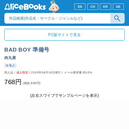
EN
CH
KR
DE
PC版サイトで見る
BAD BOY 準備号
肉丸屋
ケモノ
同人誌
/
成人指定
/
2026年04月19日発行
/ メール便容量:約10%
768円
(税抜:699円)
(左右スワイプでサンプルページを表示)