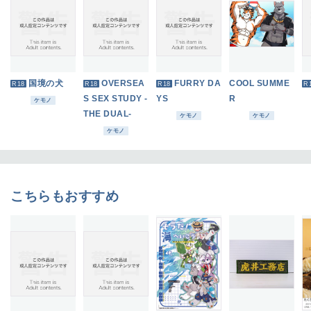
国境の犬
OVERSEA
FURRY DA
COOL SUMME
R18
R18
R18
R
S SEX STUDY -
YS
R
ケモノ
THE DUAL-
ケモノ
ケモノ
ケモノ
こちらもおすすめ