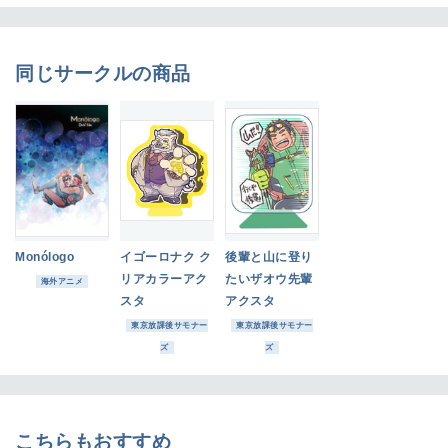
同じサークルの商品
Monólogo
イゴーロナク ク
後輩と山に登り
リアカラーアク
たいザオウ先輩
海外アニメ
スタ
アクスタ
東京放課後サモナー
東京放課後サモナー
ズ
ズ
こちらもおすすめ