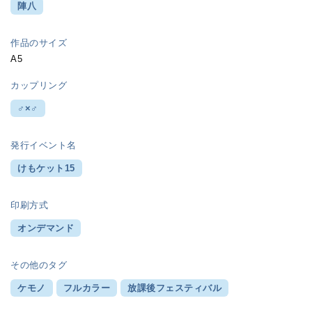
陣八
作品のサイズ
A5
カップリング
♂×♂
発行イベント名
けもケット15
印刷方式
オンデマンド
その他のタグ
ケモノ
フルカラー
放課後フェスティバル