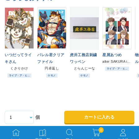
いつだってライ
バレル君クリア
虎井工務店刺繍
星屑あつめ
物
キさん
ファイル
ワッペン
alter SAKURA ism
ル
くさりかけ
円卓返し
とらんじーな
ライブ・ア・ヒ...
ライブ・ア・ヒ...
ケモノ
ケモノ
カートに入れる
個
0