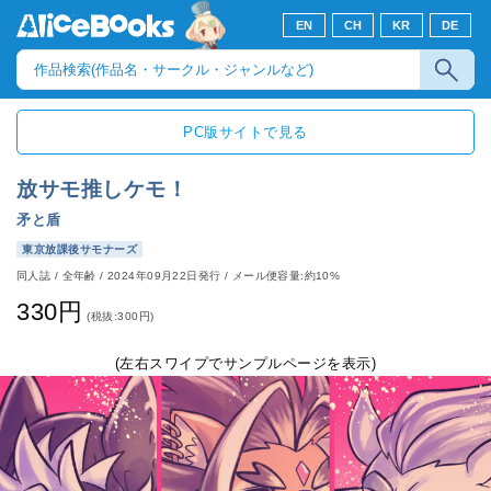
EN
CH
KR
DE
PC版サイトで見る
放サモ推しケモ！
矛と盾
東京放課後サモナーズ
同人誌
/
全年齢
/
2024年09月22日発行
/ メール便容量:約10%
330円
(税抜:300円)
(左右スワイプでサンプルページを表示)