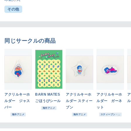
その他
同じサークルの商品
アクリルキーホ
BARN MATES
アクリルキーホ
アクリルキーホ
ア
ルダー ジャス
ごほうびシール
ルダー スティー
ルダー ガーネ
ル
パー
ブン
ット
海外アニメ
海外アニメ
海外アニメ
スティーブン・...