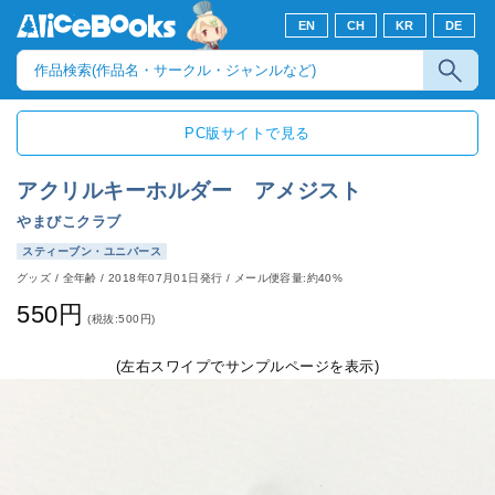
EN
CH
KR
DE
PC版サイトで見る
アクリルキーホルダー アメジスト
やまびこクラブ
スティーブン・ユニバース
グッズ
/
全年齢
/
2018年07月01日発行
/ メール便容量:約40%
550円
(税抜:500円)
(左右スワイプでサンプルページを表示)