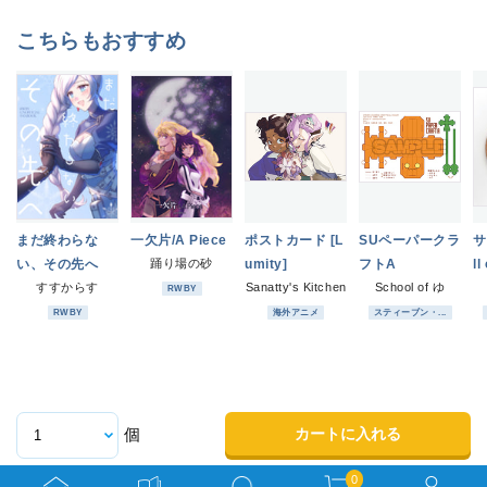
こちらもおすすめ
まだ終わらな
一欠片/A Piece
ポストカード [L
SUペーパークラ
サ
い、その先へ
踊り場の砂
umity]
フトA
l
すすからす
Sanatty's Kitchen
School of ゆ
RWBY
RWBY
海外アニメ
スティーブン・...
カートに入れる
個
0