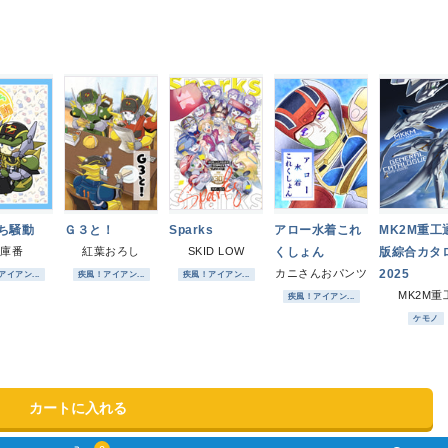
ち騒動
Ｇ３と！
Sparks
アロー水着これ
MK2M重工
倉庫番
紅葉おろし
SKID LOW
くしょん
版綜合カタ
カニさんおパンツ
2025
イアン...
疾風！アイアン...
疾風！アイアン...
MK2M重
疾風！アイアン...
ケモノ
カートに入れる