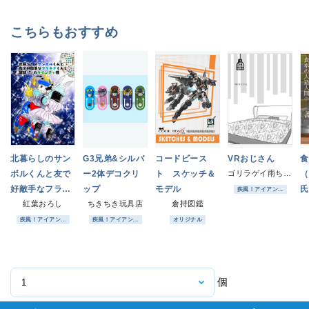
こちらもおすすめ
北暮らしのサン
G3兄弟&シルバ
コードビース
VRおじさん
食
ボルくんと友で
ー2体デコクリ
ト スケッチ＆
ゴリラゲイ雨ちゃん
（
好敵手なフラキ
ップ
モデル
氏
疾風！アイアン...
ドくんと軍師
紅葉おろし
ちきちき玩具店
倉持図鑑
外
（？）のウイン
疾風！アイアン...
疾風！アイアン...
オリジナル
ディ様
個