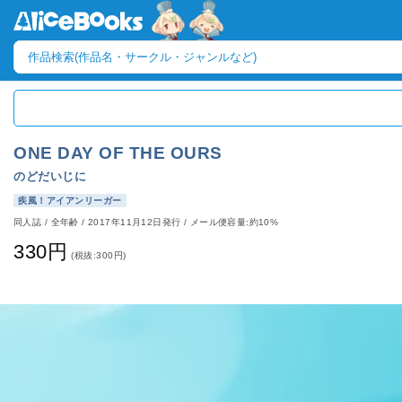
ONE DAY OF THE OURS
のどだいじに
疾風！アイアンリーガー
同人誌
/
全年齢
/
2017年11月12日発行
/ メール便容量:約10%
330円
(税抜:300円)