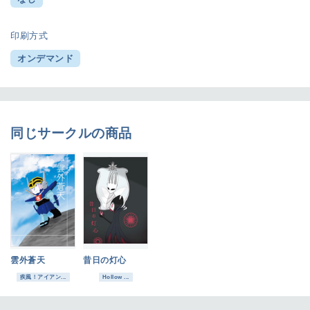
印刷方式
オンデマンド
同じサークルの商品
雲外蒼天
昔日の灯心
疾風！アイアン...
Hollow ...