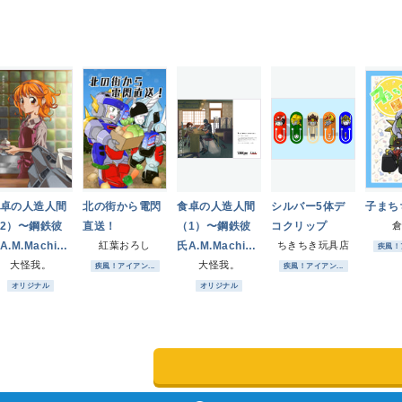
卓の人造人間
北の街から電閃
食卓の人造人間
シルバー5体デ
子まち
2）〜鋼鉄彼
直送！
（1）〜鋼鉄彼
コクリップ
A.M.Machina
紅葉おろし
氏A.M.Machina
ちきちき玩具店
疾風！ア
伝〜
大怪我。
外伝〜
大怪我。
疾風！アイアン...
疾風！アイアン...
オリジナル
オリジナル