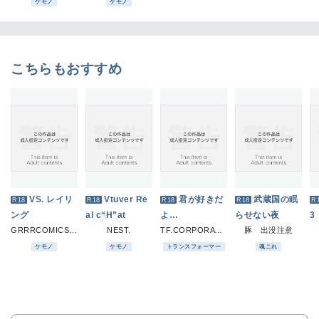
ケモノ
ケモノ
こちらもおすすめ
VS. レイリ
Vtuver Re
君が好きだ
武蔵国の眠
R18
R18
R18
R18
R
ング
al c“H”at
よ…
らせない夜
3
GRRRCOMICS-TG
NEST.
TF.CORPORATION
豚 出没注意
ケモノ
ケモノ
トランスフォーマー
魂これ