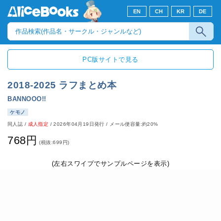
EN
CH
KR
DE
PC版サイトで見る
2018-2025 ラフまとめ本
BANNOOO!!
ケモノ
同人誌
/
成人指定
/
2026年04月19日発行
/ メール便容量:約20%
768円
(税抜:699円)
(左右スワイプでサンプルページを表示)