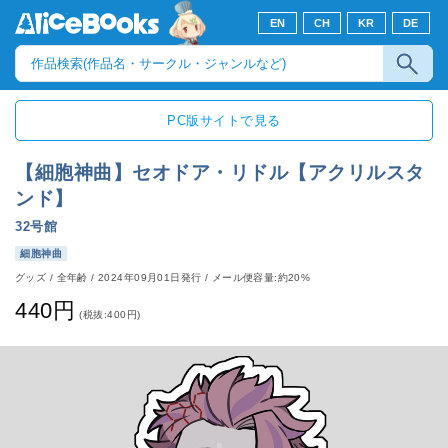
EN
CH
KR
DE
PC版サイトで見る
【細胞神曲】セオドア・リドル【アクリルスタ
ンド】
32号館
細胞神曲
グッズ
/
全年齢
/
2024年09月01日発行
/ メール便容量:約20%
440円
(税抜:400円)