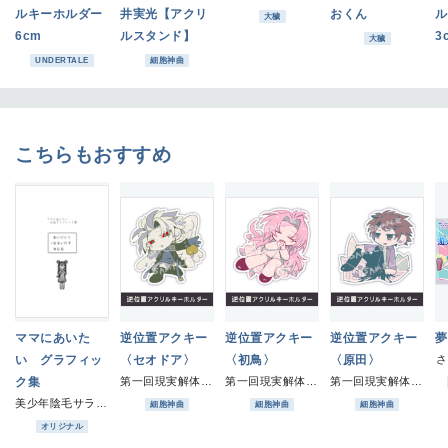
ルキーホルダー
井実光【アクリ
おくん
ル
大穢
6cm
ルスタンド】
3
大穢
UNDERTALE
細胞神曲
こちらもおすすめ
ママにあいた
逆位置アクキー
逆位置アクキー
逆位置アクキー
夢
い グラフィッ
〈セオドア〉
〈初鳥〉
〈原田〉
さ
ク集
第一回現実解体ショー
第一回現実解体ショー
第一回現実解体ショー
美少年陰毛サラダ一人前
細胞神曲
細胞神曲
細胞神曲
オリジナル