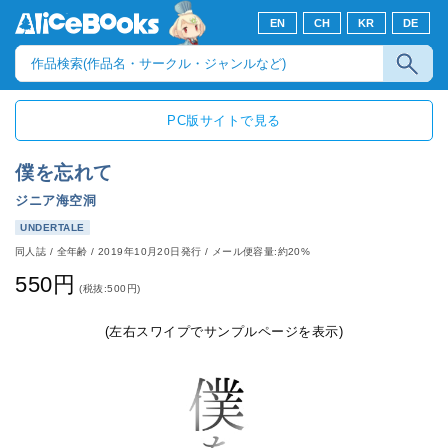
EN
CH
KR
DE
PC版サイトで見る
僕を忘れて
ジニア海空洞
UNDERTALE
同人誌
/
全年齢
/
2019年10月20日発行
/ メール便容量:約20%
550円
(税抜:500円)
(左右スワイプでサンプルページを表示)