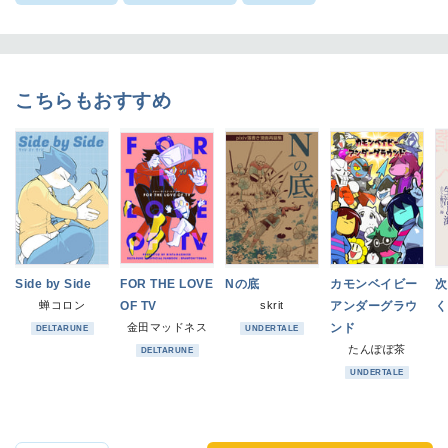
こちらもおすすめ
Side by Side
FOR THE LOVE
Nの底
カモンベイビー
次
蝉コロン
OF TV
skrit
アンダーグラウ
く
金田マッドネス
ンド
DELTARUNE
UNDERTALE
たんぽぽ茶
DELTARUNE
UNDERTALE