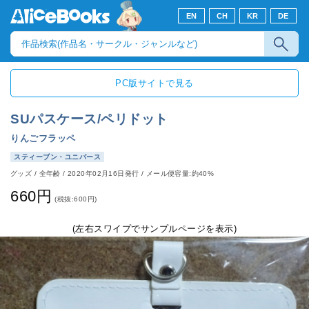
EN
CH
KR
DE
PC版サイトで見る
SUパスケース/ペリドット
りんごフラッペ
スティーブン・ユニバース
グッズ
/
全年齢
/
2020年02月16日発行
/ メール便容量:約40%
660円
(税抜:600円)
(左右スワイプでサンプルページを表示)