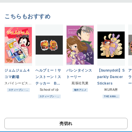
こちらもおすすめ
ジェムジェム４
ヘルプミー！サ
バレンタインス
【bunnydoll】S
ア
コマ劇場
ンストーン！ス
トーリー
parkly Dancer
ラ
スパイシービスケット
テッカー Bセ
苑張社乳業
Stickers
ー
ット
School of ゆ
IKURA丼
ク
スティーブン・...
海外アニメ
スティーブン・...
THE AMA...
売切れ