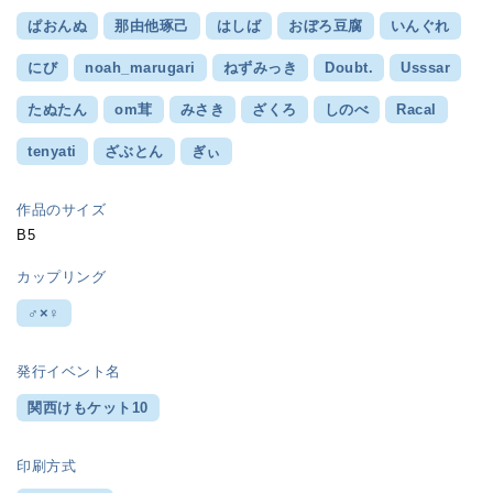
ぱおんぬ
那由他琢己
はしば
おぼろ豆腐
いんぐれ
にび
noah_marugari
ねずみっき
Doubt.
Usssar
たぬたん
om茸
みさき
ざくろ
しのべ
Racal
tenyati
ざぶとん
ぎぃ
作品のサイズ
B5
カップリング
♂×♀
発行イベント名
関西けもケット10
印刷方式