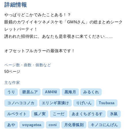
詳細情報
やっぱりどこかでみたことある！？
眼鏡のカワイイキツネメスケモ「GMNさん」の総まとめシーク
レットパーティ！
誘われた招待状に、あなたも是非覗きに来てください……
オフセットフルカラーの最強本です！
ページ数・曲数・個数など
50ページ
主な作家
うり
碧居ムア
AM4NI
黒海月
みるくれ
コノハココノカ
エリンギ茶漬け
りげいん
Tsubasa
ルベライト
狐ノ実
こーだ
あまくちざうるす
氷鼠
あや
voyagetea
coni
月化香狐刻
キノコにんげん