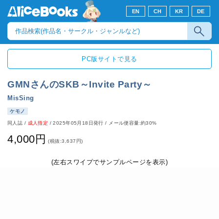
EN
CH
KR
DE
PC版サイトで見る
GMNさんのSKB～Invite Party～
MisSing
ケモノ
同人誌
/
成人指定
/
2025年05月18日発行
/ メール便容量:約30%
4,000円
(税抜:3,637円)
(左右スワイプでサンプルページを表示)