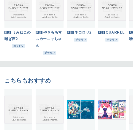
うみねこの
やきもちマ
ネコロリ2
QUARREL
R18
R18
R18
R18
R
喘ぎ声2
スカーニャちゃ
喘
ポケモン
ポケモン
ん
ポケモン
ポケモン
こちらもおすすめ