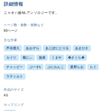
詳細情報
ニャオハ族NLアンソロジーです。
ページ数・曲数・個数など
80ページ
主な作家
芦谷透久
あおぞら
あじぽにとりる
あまひさ
カイリ
菊にぃ
漁港
くまや
◆さくら◆
チャッピー
ぷーすk
ぷにわんこ
星野らお
らぐ
ラティルト
作品のサイズ
A5
カップリング